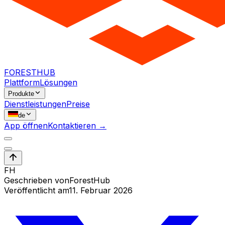
FORESTHUB
Plattform
Lösungen
Produkte
Dienstleistungen
Preise
de
App öffnen
Kontaktieren →
FH
Geschrieben von
ForestHub
Veröffentlicht am
11. Februar 2026