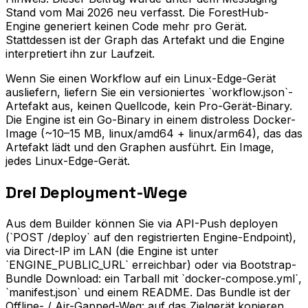
Stand vom Mai 2026 neu verfasst. Die ForestHub-
Engine generiert keinen Code mehr pro Gerät.
Stattdessen ist der Graph das Artefakt und die Engine
interpretiert ihn zur Laufzeit.
Wenn Sie einen Workflow auf ein Linux-Edge-Gerät
ausliefern, liefern Sie ein versioniertes `workflow.json`-
Artefakt aus, keinen Quellcode, kein Pro-Gerät-Binary.
Die Engine ist ein Go-Binary in einem distroless Docker-
Image (~10–15 MB, linux/amd64 + linux/arm64), das das
Artefakt lädt und den Graphen ausführt. Ein Image,
jedes Linux-Edge-Gerät.
Drei Deployment-Wege
Aus dem Builder können Sie via API-Push deployen
(`POST /deploy` auf den registrierten Engine-Endpoint),
via Direct-IP im LAN (die Engine ist unter
`ENGINE_PUBLIC_URL` erreichbar) oder via Bootstrap-
Bundle Download: ein Tarball mit `docker-compose.yml`,
`manifest.json` und einem README. Das Bundle ist der
Offline- / Air-Gapped-Weg: auf das Zielgerät kopieren,