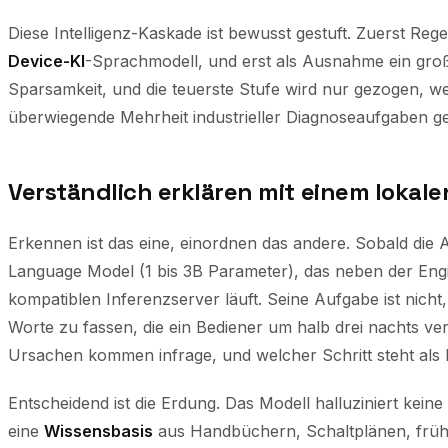
Diese Intelligenz-Kaskade ist bewusst gestuft. Zuerst Reg
Device-KI
-Sprachmodell, und erst als Ausnahme ein groß
Sparsamkeit, und die teuerste Stufe wird nur gezogen, wen
überwiegende Mehrheit industrieller Diagnoseaufgaben gen
Verständlich erklären mit einem lokal
Erkennen ist das eine, einordnen das andere. Sobald die 
Language Model (1 bis 3B Parameter), das neben der Eng
kompatiblen Inferenzserver läuft. Seine Aufgabe ist nicht,
Worte zu fassen, die ein Bediener um halb drei nachts ve
Ursachen kommen infrage, und
welcher
Schritt steht als
Entscheidend ist die Erdung. Das Modell halluziniert kein
eine
Wissensbasis
aus Handbüchern, Schaltplänen, frü