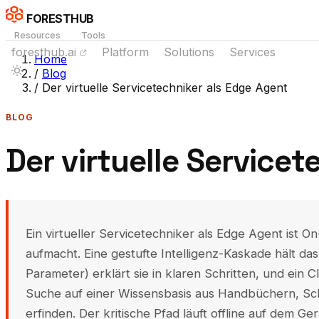
FORESTHUB
Resources
Tools
foresthub.ai
Platform
Solutions
Services
Home
/
Blog
/
Der virtuelle Servicetechniker als Edge Agent
BLOG
Der virtuelle Service
Ein virtueller Servicetechniker als Edge Agent ist 
aufmacht. Eine gestufte Intelligenz-Kaskade hält da
Parameter) erklärt sie in klaren Schritten, und ei
Suche auf einer Wissensbasis aus Handbüchern, Sch
erfinden. Der kritische Pfad läuft offline auf dem Ge